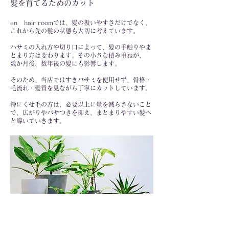
​髪を育てるためのカット
en hair roomでは、髪の扱いやすさだけでなく、
これから先の髪の状態も大切に考えています。
ハサミの入れ方や切り口によって、髪の手触りやま
とまり方は変わります。その小さな積み重ねが、
数か月後、数年後の髪にも影響します。
​そのため、当店ではすきバサミを使用せず、骨格・
毛流れ・髪質を​見ながら丁寧にカットしています。
特にくせ毛の方は、必要以上に量を減らさないこと
で、広がりや​パサつきを抑え、まとまりやすい髪へ
と導いていきます。